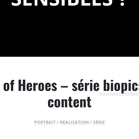
of Heroes – série biopi
content
PORTRAIT
/
RÉALISATION
/
SÉRIE