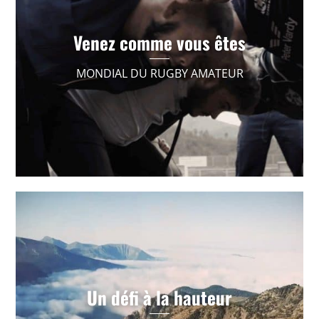
Promotion événementiel
Venez comme vous êtes
MONDIAL DU RUGBY AMATEUR
VOIR +
Série immersive documentaire promotion
Un défi à la hauteur
événementiel