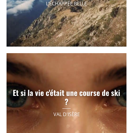
L’ÉCHAPPÉE BELLE
VOIR +
Et si la vie c'était une course de ski
Mini-série pub digitale, promotion événementiel
?
VOIR +
VAL D'ISÈRE