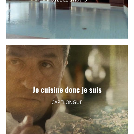
Portrait métier et promotion
Je cuisine donc je suis
CAPELONGUE
VOIR +