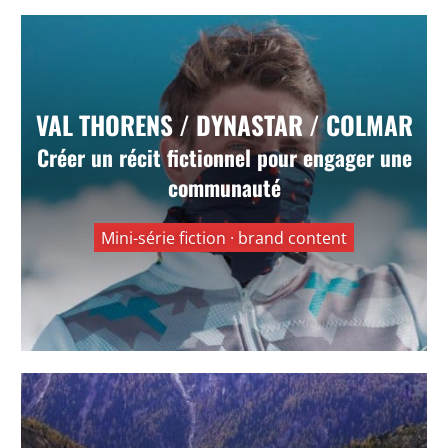
Val Thorens / Dynastar / Colmar —
VAL THORENS / DYNASTAR / COLMAR
Toute la vérité sur le Fight Ski Club
Créer un récit fictionnel pour engager une
Faire d’une opération de marque un récit
communauté
fictionnel capable de créer curiosité, engagement
et mémorisation.
Mini-série fiction · brand content
VOIR +