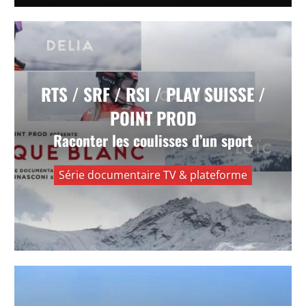
Le Cirque Blanc
RTS / SRF / RSI / PLAY SUISSE /
POINT PROD
Plonger dans les coulisses d’un sport
spectaculaire pour révéler ses tensions, ses
Raconter les coulisses d’un sport
personnages et son intensité humaine.
Série documentaire TV & plateforme
VOIR +