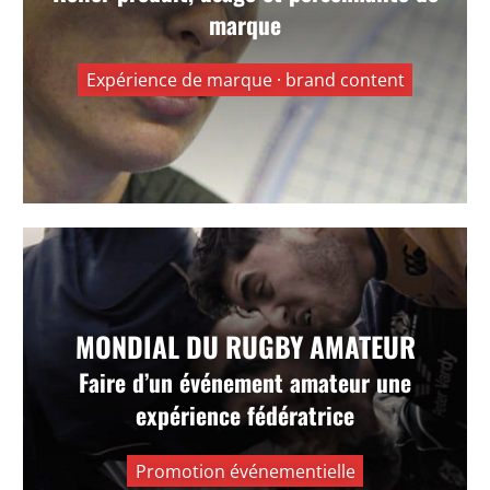
Valoriser une gamme produit en l’inscrivant dans
marque
le jeu, le style et la personnalité de chaque
pratiquant.
Expérience de marque · brand content
VOIR +
Mondial du Rugby Amateur — Venez
MONDIAL DU RUGBY AMATEUR
comme vous êtes
Faire d’un événement amateur une
expérience fédératrice
Valoriser l’esprit populaire, humain et
rassembleur d’un événement sportif unique.
Promotion événementielle