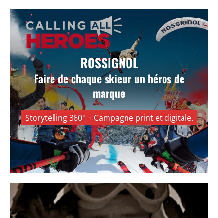
Rossignol — Band of Heroes
ROSSIGNOL
Faire de chaque skieur un héros de
Installer une plateforme de marque fédératrice
autour de la passion, de la transmission et de
marque
l’imaginaire du ski.
Storytelling 360° + Campagne print et digitale.
VOIR +