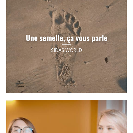
Sidas 50 ans - Film anniversaire entreprise
Une semelle, ça vous parle
SIDAS WORLD
VOIR +