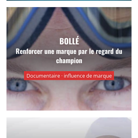
Bollé — Le regard du champion
BOLLÉ
Renforcer une marque par le regard du
Donner de la profondeur à une marque en
révélant la vision, l’exigence et la crédibilité d’un
champion
athlète.
Documentaire · influence de marque
VOIR +