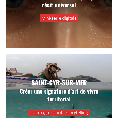
récit universel
universel.
Mini-série digitale
VOIR +
Saint-Cyr-sur-Mer — On invente les
SAINT-CYR-SUR-MER
bains de Provence
Créer une signature d’art de vivre
Valoriser une destination balnéaire en lui
territorial
donnant une signature visuelle sensible, solaire
et différenciante.
Campagne print · storytelling