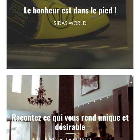
Récit d’entreprise
Le bonheur est dans le pied !
SIDAS WORLD
VOIR +
Racontez ce qui vous rend unique et
Film de présentation luxe
désirable
VOIR +
HÔTEL LE STRATO