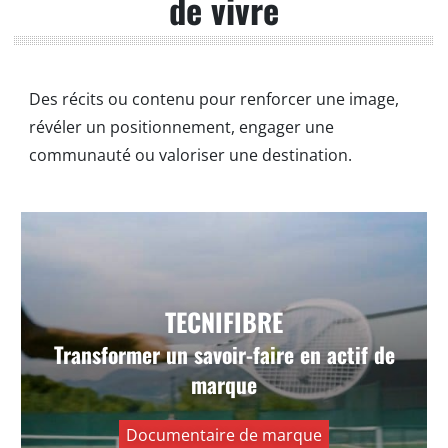
de vivre
Des récits ou contenu pour renforcer une image,
révéler un positionnement, engager une
communauté ou valoriser une destination.
TECNIFIBRE
Tecnifibre — D’une corde à l’autre
Transformer un savoir-faire en actif de
Valoriser l’histoire, l’innovation et le savoir-faire
marque
d’une marque iconique du tennis.
Documentaire de marque
VOIR +