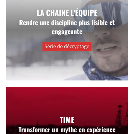
La Chaîne L’Équipe — On lève le
LA CHAINE L'ÉQUIPE
voile
Rendre une discipline plus lisible et
Créer un format de décryptage pour rendre une
engageante
discipline plus accessible, plus vivante et plus
attractive.
Série de décryptage
VOIR +
Time — Faites du mythe votre
TIME
réalité
Transformer un mythe en expérience